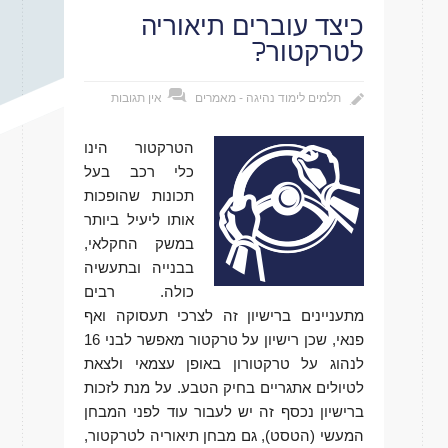
כיצד עוברים תיאוריה
לטרקטור?
תלמים לימוד נהיגה - מאמרים
אין תגובות
הטרקטור הינו
כלי רכב בעל
תכונות שהופכות
אותו ליעיל ביותר
במשק החקלאי,
בבנייה ובתעשיה
כולה. רבים
מתעניינים ברישיון זה לצרכי תעסוקה ואף
פנאי, שכן רישיון על טרקטור מאפשר לבני 16
לנהוג על טרקטורון באופן עצמאי ולצאת
לטיולים אתגריים בחיק הטבע. על מנת לזכות
ברישיון נכסף זה יש לעבור עוד לפני המבחן
המעשי (הטסט), גם מבחן תיאוריה לטרקטור,