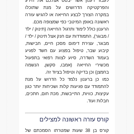
לעבור רענון אשר יבסס אצלכם את הידע
והפרקטיקה הדרושים על מנת שתוכלו
במקרה הצורך לבצע החייאה או להגיש עזרה
ראשונה באופן המיטבי כפי שמצופה מכם.
הרענון כולל לימוד ותרגול החייאה (תינוק / ילד
/ מבוגר), התמודדות עם חנק אצל תינוק / ילד /
מבוגר, עצירת דימום מסכן חיים, חבישות,
קיבוע שבר, טיפול בפצוע עם חשד לפגיע
בעמוד השדרה, סיוע לצוות רפואי בתפעול
מכשירי החייאה (אמבו, סקשן, הנשמה
בחמצן) וכן בדיקה וטיפול בציוד זה.
כמו כן ברענון נלמד כל הדרוש על מנת
להתמודד עם פגיעות קלות ושכיחות יותר כגון
עקיצות, כוויות, התייבשות, מכת חום, חתכים,
חבלות ועוד.
קורס עזרה ראשונה למצילים
קורס בן 38 שעות שמטרתו הסמכתם של